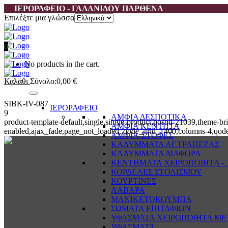
ΙΕΡΟΡΑΦΕΙΟ - ΓΑΛΑΝΙΔΟΥ ΠΑΡΘΕΝΑ
Επιλέξτε μια γλώσσα
0
No products in the cart.
Καλάθι
Σύνολο:
0,00
€
SIBK-IV-087
ΙΕΡΟΡΑΦΕΙΟ
9
ΑΜΦΙΑ ΔΕΣΠΟΤΙΚΑ
product-template-default,single,single-product,postid-21039,them
ΑΜΦΙΑ ΚΕΝΤΗΤΑ
enabled,ajax_fade,page_not_loaded,,qode_grid_1400,columns-4,qode
ΑΜΦΙΑ-ΣΤΟΦΕΣ
ΚΑΛΥΜΜΑΤΑ ΑΓ.ΤΡΑΠΕΖΑΣ
ΚΑΛΥΜΜΑΤΑ ΔΙΑΦΟΡΑ
ΚΕΝΤΗΜΑΤΑ ΧΕΙΡΟΠΟΙΗΤΑ - Τ
ΚΟΡΔΕΛΕΣ ΣΤΟΛΙΣΜΟΥ
ΚΟΥΡΤΙΝΕΣ
ΛΑΒΑΡΑ
ΜΑΝΙΚΕΤΟΚΟΥΜΠΑ
ΣΩΜΑΤΑ ΕΠΙΤΑΦΙΩΝ
ΥΦΑΣΜΑΤΑ ΧΕΙΡΟΠΟΙΗΤΑ ΜΕ
ΥΦΑΣΜΑΤΑ