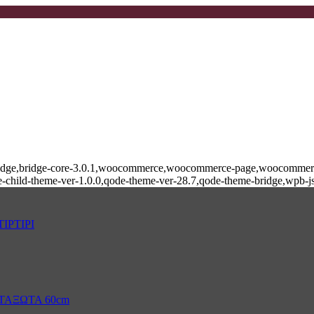
e-bridge,bridge-core-3.0.1,woocommerce,woocommerce-page,woocommerce
-child-theme-ver-1.0.0,qode-theme-ver-28.7,qode-theme-bridge,wpb-j
ΙΡΤΙΡΙ
ΤΑΞΩΤΑ 60cm