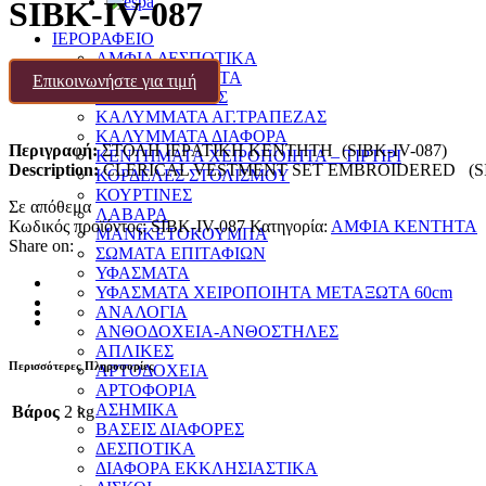
SIBK-IV-087
ΙΕΡΟΡΑΦΕΙΟ
ΑΜΦΙΑ ΔΕΣΠΟΤΙΚΑ
ΑΜΦΙΑ ΚΕΝΤΗΤΑ
Επικοινωνήστε για τιμή
ΑΜΦΙΑ-ΣΤΟΦΕΣ
ΚΑΛΥΜΜΑΤΑ ΑΓ.ΤΡΑΠΕΖΑΣ
ΚΑΛΥΜΜΑΤΑ ΔΙΑΦΟΡΑ
Περιγραφή:
ΣΤΟΛΗ ΙΕΡATIKH ΚΕΝΤΗΤΗ (SIBK-IV-087)
ΚΕΝΤΗΜΑΤΑ ΧΕΙΡΟΠΟΙΗΤΑ – ΤΙΡΤΙΡΙ
Description:
CLERICAL VESTMENT SET EMBROIDERED (SIB
ΚΟΡΔΕΛΕΣ ΣΤΟΛΙΣΜΟΥ
ΚΟΥΡΤΙΝΕΣ
Σε απόθεμα
ΛΑΒΑΡΑ
Κωδικός προϊόντος:
SIBK-IV-087
Κατηγορία:
ΑΜΦΙΑ ΚΕΝΤΗΤΑ
ΜΑΝΙΚΕΤΟΚΟΥΜΠΑ
Share on:
ΣΩΜΑΤΑ ΕΠΙΤΑΦΙΩΝ
ΥΦΑΣΜΑΤΑ
ΥΦΑΣΜΑΤΑ ΧΕΙΡΟΠΟΙΗΤΑ ΜΕΤΑΞΩΤΑ 60cm
ΑΝΑΛΟΓΙΑ
ΑΝΘΟΔΟΧΕΙΑ-ΑΝΘΟΣΤΗΛΕΣ
ΑΠΛΙΚΕΣ
Περισσότερες Πληροφορίες
ΑΡΤΟΔΟΧΕΙΑ
ΑΡΤΟΦΟΡΙΑ
ΑΣΗΜΙΚΑ
Βάρος
2 kg
ΒΑΣΕΙΣ ΔΙΑΦΟΡΕΣ
ΔΕΣΠΟΤΙΚΑ
ΔΙΑΦΟΡΑ ΕΚΚΛΗΣΙΑΣΤΙΚΑ