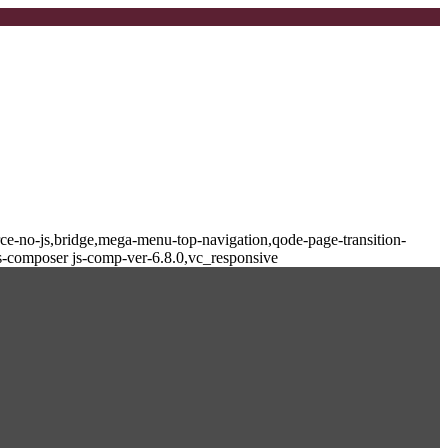
-no-js,bridge,mega-menu-top-navigation,qode-page-transition-
s-composer js-comp-ver-6.8.0,vc_responsive