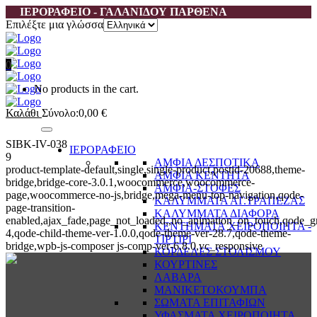
ΙΕΡΟΡΑΦΕΙΟ - ΓΑΛΑΝΙΔΟΥ ΠΑΡΘΕΝΑ
Επιλέξτε μια γλώσσα
0
No products in the cart.
Καλάθι
Σύνολο:
0,00
€
SIBK-IV-038
ΙΕΡΟΡΑΦΕΙΟ
9
ΑΜΦΙΑ ΔΕΣΠΟΤΙΚΑ
product-template-default,single,single-product,postid-20688,theme-
ΑΜΦΙΑ ΚΕΝΤΗΤΑ
bridge,bridge-core-3.0.1,woocommerce,woocommerce-
ΑΜΦΙΑ-ΣΤΟΦΕΣ
page,woocommerce-no-js,bridge,mega-menu-top-navigation,qode-
ΚΑΛΥΜΜΑΤΑ ΑΓ.ΤΡΑΠΕΖΑΣ
page-transition-
ΚΑΛΥΜΜΑΤΑ ΔΙΑΦΟΡΑ
enabled,ajax_fade,page_not_loaded,,no_animation_on_touch,qode_g
ΚΕΝΤΗΜΑΤΑ ΧΕΙΡΟΠΟΙΗΤΑ -
4,qode-child-theme-ver-1.0.0,qode-theme-ver-28.7,qode-theme-
ΤΙΡΤΙΡΙ
bridge,wpb-js-composer js-comp-ver-6.8.0,vc_responsive
ΚΟΡΔΕΛΕΣ ΣΤΟΛΙΣΜΟΥ
ΚΟΥΡΤΙΝΕΣ
ΛΑΒΑΡΑ
ΜΑΝΙΚΕΤΟΚΟΥΜΠΑ
ΣΩΜΑΤΑ ΕΠΙΤΑΦΙΩΝ
ΥΦΑΣΜΑΤΑ ΧΕΙΡΟΠΟΙΗΤΑ