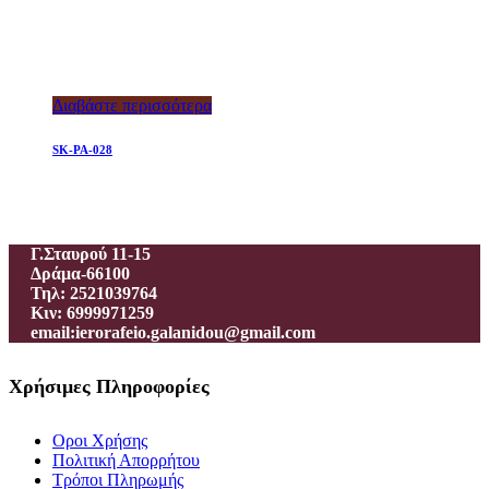
Διαβάστε περισσότερα
SK-PA-028
Ιεροραφείο – Γαλανίδου Π.
Γ.Σταυρού 11-15
Δράμα-66100
Τηλ: 2521039764
Κιν: 6999971259
email:ierorafeio.galanidou@gmail.com
Χρήσιμες Πληροφορίες
Οροι Χρήσης
Πολιτική Απορρήτου
Τρόποι Πληρωμής