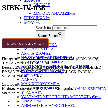
ΔΙΑΦΟΡΑ
ΕΙΚΟΝΕΣ
SIBK-IV-038
ΧΑΛΙΑ
ΔΙΑΦΟΡΑ-ΑΝΑΛΩΣΙΜΑ
ΕΠΙΚΟΙΝΩΝΙΑ
Search for:
Search Button
ΙΕΡΟΡΑΦΕΙΟ
Επικοινωνήστε για τιμή
ΑΜΦΙΑ ΔΕΣΠΟΤΙΚΑ
ΑΜΦΙΑ ΚΕΝΤΗΤΑ
ΑΜΦΙΑ-ΣΤΟΦΕΣ
ΚΑΛΥΜΜΑΤΑ ΑΓ.ΤΡΑΠΕΖΑΣ
Περιγραφή:
ΣΤΟΛΗ ΙΕΡATIKH ΚΕΝΤΗΤΗ (SIBK-IV-038)
ΚΑΛΥΜΜΑΤΑ ΔΙΑΦΟΡΑ
ΒΥΖΑΝΤΙΝΗ ΑΣΗΜΙ ΣΕ ΜΑΥΡΟ
ΚΕΝΤΗΜΑΤΑ ΧΕΙΡΟΠΟΙΗΤΑ – ΤΙΡΤΙΡΙ
Description:
CLERICAL VESTMENT SET EMBROIDERED
ΚΟΡΔΕΛΕΣ ΣΤΟΛΙΣΜΟΥ
BYZANTINE STYLE (SIBK-IV-038) BLACK FABRIC-
ΚΟΥΡΤΙΝΕΣ
SILVER EMBROIDERY
ΛΑΒΑΡΑ
ΜΑΝΙΚΕΤΟΚΟΥΜΠΑ
Σε απόθεμα
ΣΩΜΑΤΑ ΕΠΙΤΑΦΙΩΝ
Κωδικός προϊόντος:
SIBK-IV-038
Κατηγορία:
ΑΜΦΙΑ ΚΕΝΤΗΤΑ
ΥΦΑΣΜΑΤΑ
Share on:
ΥΦΑΣΜΑΤΑ ΧΕΙΡΟΠΟΙΗΤΑ ΜΕΤΑΞΩΤΑ 60cm
ΑΝΑΛΟΓΙΑ
ΑΝΘΟΔΟΧΕΙΑ-ΑΝΘΟΣΤΗΛΕΣ