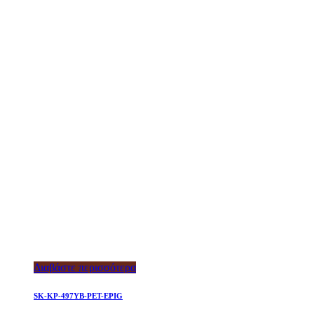
Διαβάστε περισσότερα
SK-KP-497YB-PET-EPIG