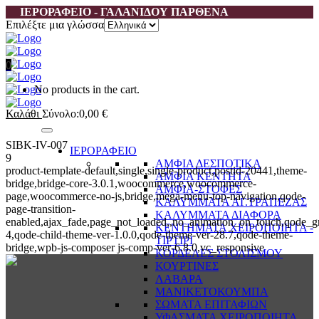
ΙΕΡΟΡΑΦΕΙΟ - ΓΑΛΑΝΙΔΟΥ ΠΑΡΘΕΝΑ
Επιλέξτε μια γλώσσα
0
No products in the cart.
Καλάθι
Σύνολο:
0,00
€
SIBK-IV-007
ΙΕΡΟΡΑΦΕΙΟ
9
ΑΜΦΙΑ ΔΕΣΠΟΤΙΚΑ
product-template-default,single,single-product,postid-20441,theme-
ΑΜΦΙΑ ΚΕΝΤΗΤΑ
bridge,bridge-core-3.0.1,woocommerce,woocommerce-
ΑΜΦΙΑ-ΣΤΟΦΕΣ
page,woocommerce-no-js,bridge,mega-menu-top-navigation,qode-
ΚΑΛΥΜΜΑΤΑ ΑΓ.ΤΡΑΠΕΖΑΣ
page-transition-
ΚΑΛΥΜΜΑΤΑ ΔΙΑΦΟΡΑ
enabled,ajax_fade,page_not_loaded,,no_animation_on_touch,qode_g
ΚΕΝΤΗΜΑΤΑ ΧΕΙΡΟΠΟΙΗΤΑ -
4,qode-child-theme-ver-1.0.0,qode-theme-ver-28.7,qode-theme-
ΤΙΡΤΙΡΙ
bridge,wpb-js-composer js-comp-ver-6.8.0,vc_responsive
ΚΟΡΔΕΛΕΣ ΣΤΟΛΙΣΜΟΥ
ΚΟΥΡΤΙΝΕΣ
ΛΑΒΑΡΑ
ΜΑΝΙΚΕΤΟΚΟΥΜΠΑ
ΣΩΜΑΤΑ ΕΠΙΤΑΦΙΩΝ
ΥΦΑΣΜΑΤΑ ΧΕΙΡΟΠΟΙΗΤΑ