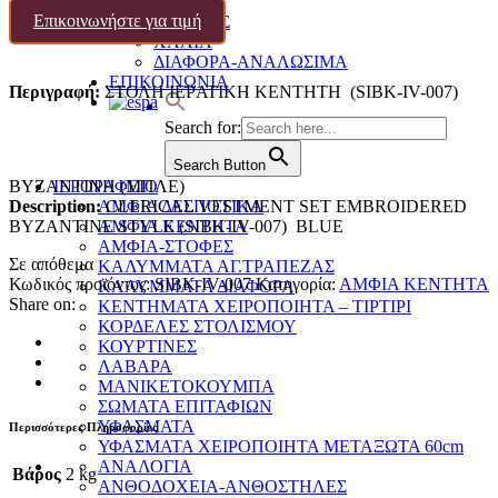
ΔΙΑΦΟΡΑ
Επικοινωνήστε για τιμή
ΕΙΚΟΝΕΣ
ΧΑΛΙΑ
ΔΙΑΦΟΡΑ-ΑΝΑΛΩΣΙΜΑ
ΕΠΙΚΟΙΝΩΝΙΑ
Περιγραφή:
ΣΤΟΛΗ ΙΕΡATIKH ΚΕΝΤΗΤΗ (SIBK-IV-007)
Search for:
Search Button
ΒΥΖΑΝΤΙΝΗ (ΜΠΛΕ)
ΙΕΡΟΡΑΦΕΙΟ
Description:
ΑΜΦΙΑ ΔΕΣΠΟΤΙΚΑ
CLERICAL VESTMENT SET EMBROIDERED
BYZANTINE STYLE (SIBK-IV-007) BLUE
ΑΜΦΙΑ ΚΕΝΤΗΤΑ
ΑΜΦΙΑ-ΣΤΟΦΕΣ
Σε απόθεμα
ΚΑΛΥΜΜΑΤΑ ΑΓ.ΤΡΑΠΕΖΑΣ
Κωδικός προϊόντος:
SIBK-IV-007
Κατηγορία:
ΑΜΦΙΑ ΚΕΝΤΗΤΑ
ΚΑΛΥΜΜΑΤΑ ΔΙΑΦΟΡΑ
Share on:
ΚΕΝΤΗΜΑΤΑ ΧΕΙΡΟΠΟΙΗΤΑ – ΤΙΡΤΙΡΙ
ΚΟΡΔΕΛΕΣ ΣΤΟΛΙΣΜΟΥ
ΚΟΥΡΤΙΝΕΣ
ΛΑΒΑΡΑ
ΜΑΝΙΚΕΤΟΚΟΥΜΠΑ
ΣΩΜΑΤΑ ΕΠΙΤΑΦΙΩΝ
ΥΦΑΣΜΑΤΑ
Περισσότερες Πληροφορίες
ΥΦΑΣΜΑΤΑ ΧΕΙΡΟΠΟΙΗΤΑ ΜΕΤΑΞΩΤΑ 60cm
ΑΝΑΛΟΓΙΑ
Βάρος
2 kg
ΑΝΘΟΔΟΧΕΙΑ-ΑΝΘΟΣΤΗΛΕΣ