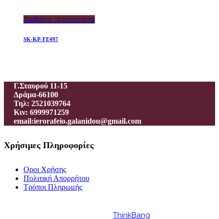
Διαβάστε περισσότερα
SK-KP-FE497
Ιεροραφείο – Γαλανίδου Π.
Γ.Σταυρού 11-15
Δράμα-66100
Τηλ: 2521039764
Κιν: 6999971259
email:ierorafeio.galanidou@gmail.com
Χρήσιμες Πληροφορίες
Οροι Χρήσης
Πολιτική Απορρήτου
Τρόποι Πληρωμής
Powered by
ThinkBang