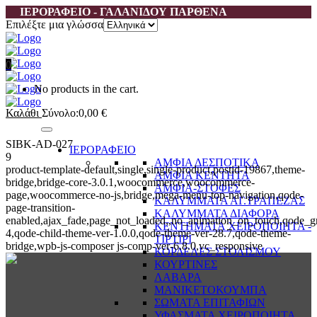
ΙΕΡΟΡΑΦΕΙΟ - ΓΑΛΑΝΙΔΟΥ ΠΑΡΘΕΝΑ
Επιλέξτε μια γλώσσα
0
No products in the cart.
Καλάθι
Σύνολο:
0,00
€
SIBK-AD-027
ΙΕΡΟΡΑΦΕΙΟ
9
ΑΜΦΙΑ ΔΕΣΠΟΤΙΚΑ
product-template-default,single,single-product,postid-19867,theme-
ΑΜΦΙΑ ΚΕΝΤΗΤΑ
bridge,bridge-core-3.0.1,woocommerce,woocommerce-
ΑΜΦΙΑ-ΣΤΟΦΕΣ
page,woocommerce-no-js,bridge,mega-menu-top-navigation,qode-
ΚΑΛΥΜΜΑΤΑ ΑΓ.ΤΡΑΠΕΖΑΣ
page-transition-
ΚΑΛΥΜΜΑΤΑ ΔΙΑΦΟΡΑ
enabled,ajax_fade,page_not_loaded,,no_animation_on_touch,qode_g
ΚΕΝΤΗΜΑΤΑ ΧΕΙΡΟΠΟΙΗΤΑ -
4,qode-child-theme-ver-1.0.0,qode-theme-ver-28.7,qode-theme-
ΤΙΡΤΙΡΙ
bridge,wpb-js-composer js-comp-ver-6.8.0,vc_responsive
ΚΟΡΔΕΛΕΣ ΣΤΟΛΙΣΜΟΥ
ΚΟΥΡΤΙΝΕΣ
ΛΑΒΑΡΑ
ΜΑΝΙΚΕΤΟΚΟΥΜΠΑ
ΣΩΜΑΤΑ ΕΠΙΤΑΦΙΩΝ
ΥΦΑΣΜΑΤΑ ΧΕΙΡΟΠΟΙΗΤΑ