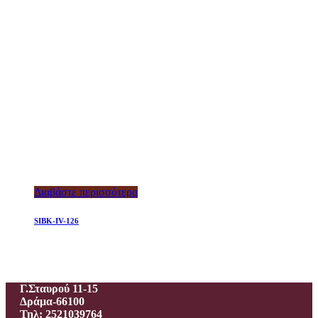
Διαβάστε περισσότερα
SIBK-IV-126
Ιεροραφείο – Γαλανίδου Π.
Γ.Σταυρού 11-15
Δράμα-66100
Τηλ: 2521039764