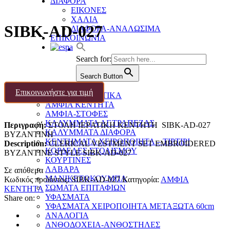
ΔΙΑΦΟΡΑ
ΕΙΚΟΝΕΣ
ΧΑΛΙΑ
SIBK-AD-027
ΔΙΑΦΟΡΑ-ΑΝΑΛΩΣΙΜΑ
ΕΠΙΚΟΙΝΩΝΙΑ
Search for:
Search Button
ΙΕΡΟΡΑΦΕΙΟ
Επικοινωνήστε για τιμή
ΑΜΦΙΑ ΔΕΣΠΟΤΙΚΑ
ΑΜΦΙΑ ΚΕΝΤΗΤΑ
ΑΜΦΙΑ-ΣΤΟΦΕΣ
ΚΑΛΥΜΜΑΤΑ ΑΓ.ΤΡΑΠΕΖΑΣ
Περιγραφή:
ΣΤΟΛΗ ΙΕΡATIKH ΚΕΝΤΗΤΗ SIBK-AD-027
ΚΑΛΥΜΜΑΤΑ ΔΙΑΦΟΡΑ
ΒΥΖΑΝΤΙΝΗ
ΚΕΝΤΗΜΑΤΑ ΧΕΙΡΟΠΟΙΗΤΑ – ΤΙΡΤΙΡΙ
Description:
CLERICAL VESTMENT SET EMBROIDERED
ΚΟΡΔΕΛΕΣ ΣΤΟΛΙΣΜΟΥ
BYZANTINE STYLE SIBK-AD-027
ΚΟΥΡΤΙΝΕΣ
ΛΑΒΑΡΑ
Σε απόθεμα
ΜΑΝΙΚΕΤΟΚΟΥΜΠΑ
Κωδικός προϊόντος:
SIBK-AD-027
Κατηγορία:
ΑΜΦΙΑ
ΣΩΜΑΤΑ ΕΠΙΤΑΦΙΩΝ
ΚΕΝΤΗΤΑ
ΥΦΑΣΜΑΤΑ
Share on:
ΥΦΑΣΜΑΤΑ ΧΕΙΡΟΠΟΙΗΤΑ ΜΕΤΑΞΩΤΑ 60cm
ΑΝΑΛΟΓΙΑ
ΑΝΘΟΔΟΧΕΙΑ-ΑΝΘΟΣΤΗΛΕΣ