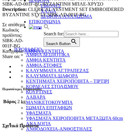
ΔΙΑΦΟΡΑ
SIBK-AD-001F-BG ΒΥΖΑΝΤΙΝΗ ΜΠΛΕ-ΧΡΥΣΟ
ΕΙΚΟΝΕΣ
Description:
CLERICAL VESTMENT SET EMBROIDERED
ΧΑΛΙΑ
BYZANTINE STYLE SIBK-AD-001F-BG
ΔΙΑΦΟΡΑ-ΑΝΑΛΩΣΙΜΑ
ΕΠΙΚΟΙΝΩΝΙΑ
Σε απόθεμα
Κωδικός
Search for:
προϊόντος:
SIBK-AD-
Search Button
001F-BG
ΙΕΡΟΡΑΦΕΙΟ
Κατηγορία:
ΑΜΦΙΑ ΚΕΝΤΗΤΑ
ΑΜΦΙΑ ΔΕΣΠΟΤΙΚΑ
Share on:
ΑΜΦΙΑ ΚΕΝΤΗΤΑ
ΑΜΦΙΑ-ΣΤΟΦΕΣ
ΚΑΛΥΜΜΑΤΑ ΑΓ.ΤΡΑΠΕΖΑΣ
ΚΑΛΥΜΜΑΤΑ ΔΙΑΦΟΡΑ
ΚΕΝΤΗΜΑΤΑ ΧΕΙΡΟΠΟΙΗΤΑ – ΤΙΡΤΙΡΙ
ΚΟΡΔΕΛΕΣ ΣΤΟΛΙΣΜΟΥ
Περισσότερες Πληροφορίες
ΚΟΥΡΤΙΝΕΣ
ΛΑΒΑΡΑ
Βάρος
2 kg
ΜΑΝΙΚΕΤΟΚΟΥΜΠΑ
ΣΩΜΑΤΑ ΕΠΙΤΑΦΙΩΝ
ΥΦΑΣΜΑΤΑ
ΥΦΑΣΜΑΤΑ ΧΕΙΡΟΠΟΙΗΤΑ ΜΕΤΑΞΩΤΑ 60cm
ΑΝΑΛΟΓΙΑ
Σχετικά Προϊόντα
ΑΝΘΟΔΟΧΕΙΑ-ΑΝΘΟΣΤΗΛΕΣ