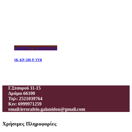
Διαβάστε περισσότερα
SK-KP-588-P-TYR
Ιεροραφείο – Γαλανίδου Π.
Γ.Σταυρού 11-15
Δράμα-66100
Τηλ: 2521039764
Κιν: 6999971259
email:ierorafeio.galanidou@gmail.com
Χρήσιμες Πληροφορίες