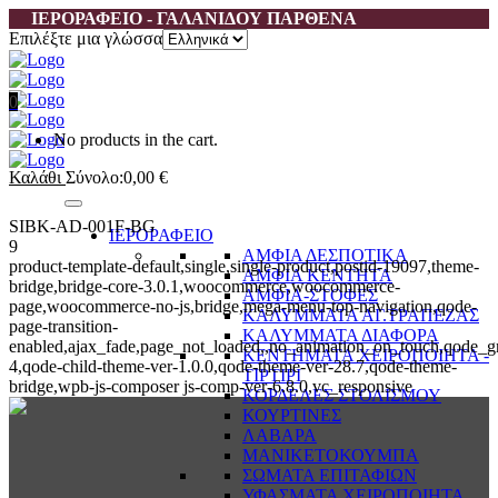
ΙΕΡΟΡΑΦΕΙΟ - ΓΑΛΑΝΙΔΟΥ ΠΑΡΘΕΝΑ
Επιλέξτε μια γλώσσα
0
No products in the cart.
Καλάθι
Σύνολο:
0,00
€
SIBK-AD-001F-BG
ΙΕΡΟΡΑΦΕΙΟ
9
ΑΜΦΙΑ ΔΕΣΠΟΤΙΚΑ
product-template-default,single,single-product,postid-19097,theme-
ΑΜΦΙΑ ΚΕΝΤΗΤΑ
bridge,bridge-core-3.0.1,woocommerce,woocommerce-
ΑΜΦΙΑ-ΣΤΟΦΕΣ
page,woocommerce-no-js,bridge,mega-menu-top-navigation,qode-
ΚΑΛΥΜΜΑΤΑ ΑΓ.ΤΡΑΠΕΖΑΣ
page-transition-
ΚΑΛΥΜΜΑΤΑ ΔΙΑΦΟΡΑ
enabled,ajax_fade,page_not_loaded,,no_animation_on_touch,qode_g
ΚΕΝΤΗΜΑΤΑ ΧΕΙΡΟΠΟΙΗΤΑ -
4,qode-child-theme-ver-1.0.0,qode-theme-ver-28.7,qode-theme-
ΤΙΡΤΙΡΙ
bridge,wpb-js-composer js-comp-ver-6.8.0,vc_responsive
ΚΟΡΔΕΛΕΣ ΣΤΟΛΙΣΜΟΥ
ΚΟΥΡΤΙΝΕΣ
ΛΑΒΑΡΑ
ΜΑΝΙΚΕΤΟΚΟΥΜΠΑ
ΣΩΜΑΤΑ ΕΠΙΤΑΦΙΩΝ
ΥΦΑΣΜΑΤΑ ΧΕΙΡΟΠΟΙΗΤΑ