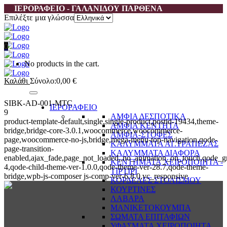
ΙΕΡΟΡΑΦΕΙΟ - ΓΑΛΑΝΙΔΟΥ ΠΑΡΘΕΝΑ
Επιλέξτε μια γλώσσα
0
No products in the cart.
Καλάθι
Σύνολο:
0,00
€
SIBK-AD-001-MTC
ΙΕΡΟΡΑΦΕΙΟ
9
ΑΜΦΙΑ ΔΕΣΠΟΤΙΚΑ
product-template-default,single,single-product,postid-19434,theme-
ΑΜΦΙΑ ΚΕΝΤΗΤΑ
bridge,bridge-core-3.0.1,woocommerce,woocommerce-
ΑΜΦΙΑ-ΣΤΟΦΕΣ
page,woocommerce-no-js,bridge,mega-menu-top-navigation,qode-
ΚΑΛΥΜΜΑΤΑ ΑΓ.ΤΡΑΠΕΖΑΣ
page-transition-
ΚΑΛΥΜΜΑΤΑ ΔΙΑΦΟΡΑ
enabled,ajax_fade,page_not_loaded,,no_animation_on_touch,qode_g
ΚΕΝΤΗΜΑΤΑ ΧΕΙΡΟΠΟΙΗΤΑ -
4,qode-child-theme-ver-1.0.0,qode-theme-ver-28.7,qode-theme-
ΤΙΡΤΙΡΙ
bridge,wpb-js-composer js-comp-ver-6.8.0,vc_responsive
ΚΟΡΔΕΛΕΣ ΣΤΟΛΙΣΜΟΥ
ΚΟΥΡΤΙΝΕΣ
ΛΑΒΑΡΑ
ΜΑΝΙΚΕΤΟΚΟΥΜΠΑ
ΣΩΜΑΤΑ ΕΠΙΤΑΦΙΩΝ
ΥΦΑΣΜΑΤΑ ΧΕΙΡΟΠΟΙΗΤΑ