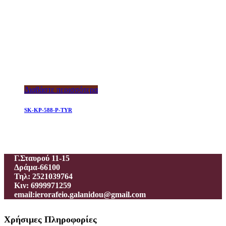
Διαβάστε περισσότερα
SK-KP-588-P-TYR
Ιεροραφείο – Γαλανίδου Π.
Γ.Σταυρού 11-15
Δράμα-66100
Τηλ: 2521039764
Κιν: 6999971259
email:ierorafeio.galanidou@gmail.com
Χρήσιμες Πληροφορίες