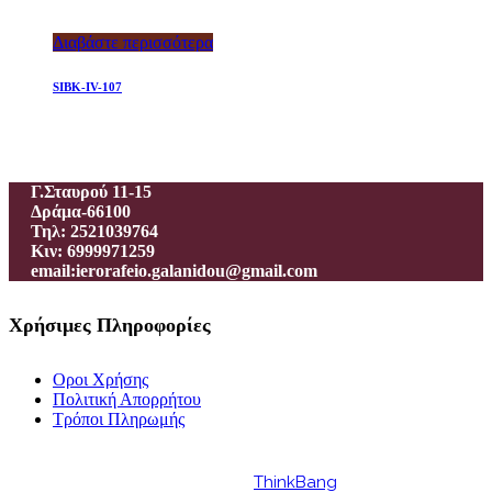
Διαβάστε περισσότερα
SIBK-IV-107
Ιεροραφείο – Γαλανίδου Π.
Γ.Σταυρού 11-15
Δράμα-66100
Τηλ: 2521039764
Κιν: 6999971259
email:ierorafeio.galanidou@gmail.com
Χρήσιμες Πληροφορίες
Οροι Χρήσης
Πολιτική Απορρήτου
Τρόποι Πληρωμής
Powered by
ThinkBang