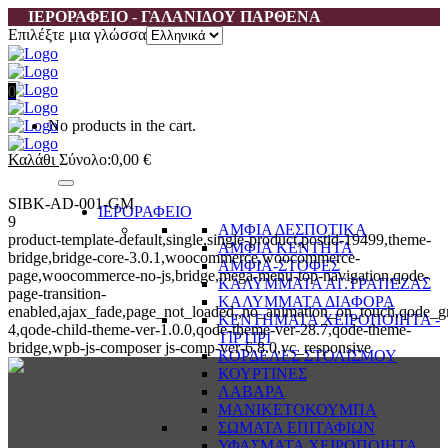
ΙΕΡΟΡΑΦΕΙΟ - ΓΑΛΑΝΙΔΟΥ ΠΑΡΘΕΝΑ
Επιλέξτε μια γλώσσα
0
No products in the cart.
Καλάθι
Σύνολο:
0,00
€
SIBK-AD-001-GM
ΙΕΡΟΡΑΦΕΙΟ
9
ΑΜΦΙΑ ΔΕΣΠΟΤΙΚΑ
product-template-default,single,single-product,postid-19499,theme-
ΑΜΦΙΑ ΚΕΝΤΗΤΑ
bridge,bridge-core-3.0.1,woocommerce,woocommerce-
ΑΜΦΙΑ-ΣΤΟΦΕΣ
page,woocommerce-no-js,bridge,mega-menu-top-navigation,qode-
ΚΑΛΥΜΜΑΤΑ ΑΓ.ΤΡΑΠΕΖΑΣ
page-transition-
ΚΑΛΥΜΜΑΤΑ ΔΙΑΦΟΡΑ
enabled,ajax_fade,page_not_loaded,,no_animation_on_touch,qode_g
ΚΕΝΤΗΜΑΤΑ ΧΕΙΡΟΠΟΙΗΤΑ -
4,qode-child-theme-ver-1.0.0,qode-theme-ver-28.7,qode-theme-
ΤΙΡΤΙΡΙ
bridge,wpb-js-composer js-comp-ver-6.8.0,vc_responsive
ΚΟΡΔΕΛΕΣ ΣΤΟΛΙΣΜΟΥ
ΚΟΥΡΤΙΝΕΣ
ΛΑΒΑΡΑ
ΜΑΝΙΚΕΤΟΚΟΥΜΠΑ
ΣΩΜΑΤΑ ΕΠΙΤΑΦΙΩΝ
ΥΦΑΣΜΑΤΑ ΧΕΙΡΟΠΟΙΗΤΑ