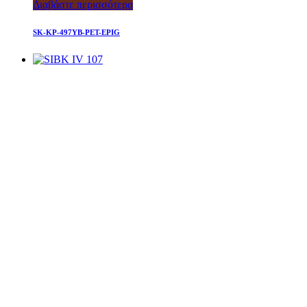
Διαβάστε περισσότερα
SK-KP-497YB-PET-EPIG