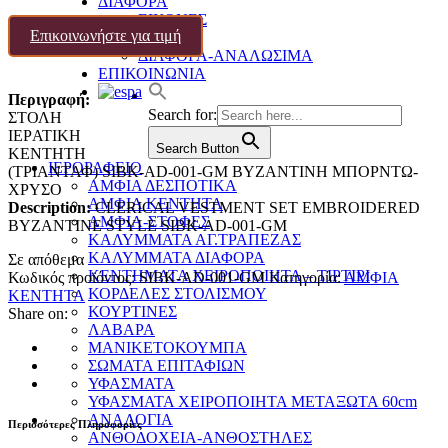
ΔΙΑΦΟΡΑ
ΕΙΚΟΝΕΣ
Επικοινωνήστε για τιμή
ΧΑΛΙΑ
ΔΙΑΦΟΡΑ-ΑΝΑΛΩΣΙΜΑ
ΕΠΙΚΟΙΝΩΝΙΑ
Περιγραφή:
Search for:
ΣΤΟΛΗ
ΙΕΡATIKH
Search Button
ΚΕΝΤΗΤΗ
ΙΕΡΟΡΑΦΕΙΟ
(ΤΡΙΑΝΤΑΦ) SIBK-AD-001-GM ΒΥΖΑΝΤΙΝΗ ΜΠΟΡΝΤΩ-
ΑΜΦΙΑ ΔΕΣΠΟΤΙΚΑ
ΧΡΥΣΟ
ΑΜΦΙΑ ΚΕΝΤΗΤΑ
Description:
CLERICAL VESTMENT SET EMBROIDERED
ΑΜΦΙΑ-ΣΤΟΦΕΣ
BYZANTINE STYLE SIBK-AD-001-GM
ΚΑΛΥΜΜΑΤΑ ΑΓ.ΤΡΑΠΕΖΑΣ
ΚΑΛΥΜΜΑΤΑ ΔΙΑΦΟΡΑ
Σε απόθεμα
ΚΕΝΤΗΜΑΤΑ ΧΕΙΡΟΠΟΙΗΤΑ – ΤΙΡΤΙΡΙ
Κωδικός προϊόντος:
SIBK-AD-001-GM
Κατηγορία:
ΑΜΦΙΑ
ΚΟΡΔΕΛΕΣ ΣΤΟΛΙΣΜΟΥ
ΚΕΝΤΗΤΑ
ΚΟΥΡΤΙΝΕΣ
Share on:
ΛΑΒΑΡΑ
ΜΑΝΙΚΕΤΟΚΟΥΜΠΑ
ΣΩΜΑΤΑ ΕΠΙΤΑΦΙΩΝ
ΥΦΑΣΜΑΤΑ
ΥΦΑΣΜΑΤΑ ΧΕΙΡΟΠΟΙΗΤΑ ΜΕΤΑΞΩΤΑ 60cm
ΑΝΑΛΟΓΙΑ
Περισσότερες Πληροφορίες
ΑΝΘΟΔΟΧΕΙΑ-ΑΝΘΟΣΤΗΛΕΣ