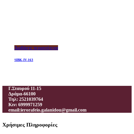
Διαβάστε περισσότερα
SIBK-IV-163
Ιεροραφείο – Γαλανίδου Π.
Γ.Σταυρού 11-15
Δράμα-66100
Τηλ: 2521039764
Κιν: 6999971259
email:ierorafeio.galanidou@gmail.com
Χρήσιμες Πληροφορίες