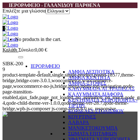
ΙΕΡΟΡΑΦΕΙΟ - ΓΑΛΑΝΙΔΟΥ ΠΑΡΘΕΝΑ
Επιλέξτε μια γλώσσα
0
No products in the cart.
Καλάθι
Σύνολο:
0,00
€
SIBK-200
ΙΕΡΟΡΑΦΕΙΟ
9
ΑΜΦΙΑ ΔΕΣΠΟΤΙΚΑ
product-template-default,single,single-product,postid-18577,theme-
ΑΜΦΙΑ ΚΕΝΤΗΤΑ
bridge,bridge-core-3.0.1,woocommerce,woocommerce-
ΑΜΦΙΑ-ΣΤΟΦΕΣ
page,woocommerce-no-js,bridge,mega-menu-top-navigation,qode-
ΚΑΛΥΜΜΑΤΑ ΑΓ.ΤΡΑΠΕΖΑΣ
page-transition-
ΚΑΛΥΜΜΑΤΑ ΔΙΑΦΟΡΑ
enabled,ajax_fade,page_not_loaded,,no_animation_on_touch,qode_g
ΚΕΝΤΗΜΑΤΑ ΧΕΙΡΟΠΟΙΗΤΑ -
4,qode-child-theme-ver-1.0.0,qode-theme-ver-28.7,qode-theme-
ΤΙΡΤΙΡΙ
bridge,wpb-js-composer js-comp-ver-6.8.0,vc_responsive
ΚΟΡΔΕΛΕΣ ΣΤΟΛΙΣΜΟΥ
ΚΟΥΡΤΙΝΕΣ
ΛΑΒΑΡΑ
ΜΑΝΙΚΕΤΟΚΟΥΜΠΑ
ΣΩΜΑΤΑ ΕΠΙΤΑΦΙΩΝ
ΥΦΑΣΜΑΤΑ ΧΕΙΡΟΠΟΙΗΤΑ