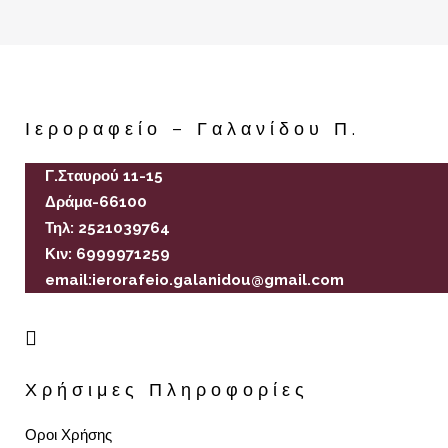
Ιεροραφείο – Γαλανίδου Π.
Γ.Σταυρού 11-15
Δράμα-66100
Τηλ: 2521039764
Κιν: 6999971259
email:ierorafeio.galanidou@gmail.com
Χρήσιμες Πληροφορίες
Οροι Χρήσης