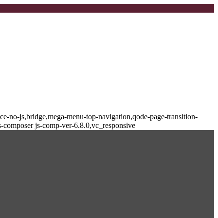
-no-js,bridge,mega-menu-top-navigation,qode-page-transition-
s-composer js-comp-ver-6.8.0,vc_responsive