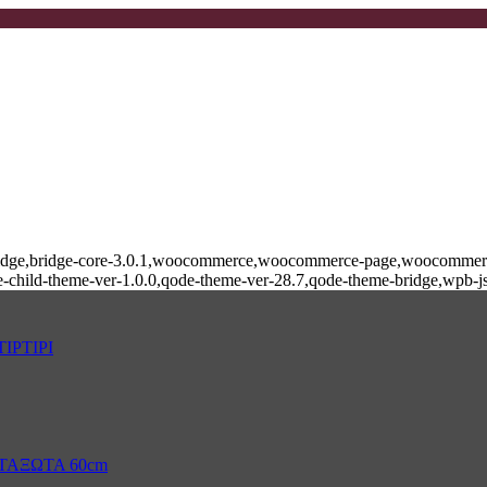
e-bridge,bridge-core-3.0.1,woocommerce,woocommerce-page,woocommerce
-child-theme-ver-1.0.0,qode-theme-ver-28.7,qode-theme-bridge,wpb-j
ΙΡΤΙΡΙ
ΤΑΞΩΤΑ 60cm