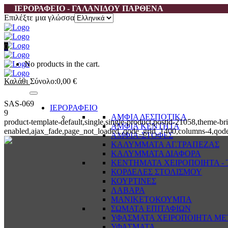
ΙΕΡΟΡΑΦΕΙΟ - ΓΑΛΑΝΙΔΟΥ ΠΑΡΘΕΝΑ
Επιλέξτε μια γλώσσα
0
No products in the cart.
Καλάθι
Σύνολο:
0,00
€
SAS-069
ΙΕΡΟΡΑΦΕΙΟ
9
ΑΜΦΙΑ ΔΕΣΠΟΤΙΚΑ
product-template-default,single,single-product,postid-21058,them
ΑΜΦΙΑ ΚΕΝΤΗΤΑ
enabled,ajax_fade,page_not_loaded,,qode_grid_1400,columns-4,qode
ΑΜΦΙΑ-ΣΤΟΦΕΣ
ΚΑΛΥΜΜΑΤΑ ΑΓ.ΤΡΑΠΕΖΑΣ
ΚΑΛΥΜΜΑΤΑ ΔΙΑΦΟΡΑ
ΚΕΝΤΗΜΑΤΑ ΧΕΙΡΟΠΟΙΗΤΑ - Τ
ΚΟΡΔΕΛΕΣ ΣΤΟΛΙΣΜΟΥ
ΚΟΥΡΤΙΝΕΣ
ΛΑΒΑΡΑ
ΜΑΝΙΚΕΤΟΚΟΥΜΠΑ
ΣΩΜΑΤΑ ΕΠΙΤΑΦΙΩΝ
ΥΦΑΣΜΑΤΑ ΧΕΙΡΟΠΟΙΗΤΑ ΜΕ
ΥΦΑΣΜΑΤΑ