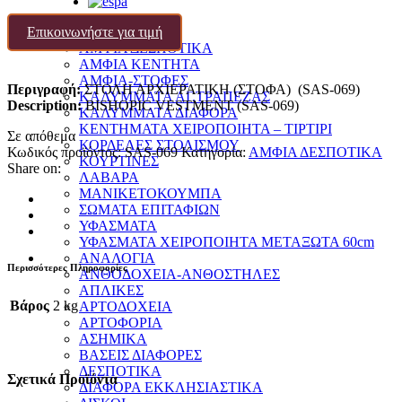
Επικοινωνήστε για τιμή
ΙΕΡΟΡΑΦΕΙΟ
ΑΜΦΙΑ ΔΕΣΠΟΤΙΚΑ
ΑΜΦΙΑ ΚΕΝΤΗΤΑ
ΑΜΦΙΑ-ΣΤΟΦΕΣ
Περιγραφή:
ΣΤΟΛΗ ΑΡΧΙΕΡΑΤΙΚΗ (ΣΤΟΦΑ) (SAS-069)
ΚΑΛΥΜΜΑΤΑ ΑΓ.ΤΡΑΠΕΖΑΣ
Description:
BISHOPIC VESTMENT (SAS-069)
ΚΑΛΥΜΜΑΤΑ ΔΙΑΦΟΡΑ
ΚΕΝΤΗΜΑΤΑ ΧΕΙΡΟΠΟΙΗΤΑ – ΤΙΡΤΙΡΙ
Σε απόθεμα
ΚΟΡΔΕΛΕΣ ΣΤΟΛΙΣΜΟΥ
Κωδικός προϊόντος:
SAS-069
Κατηγορία:
ΑΜΦΙΑ ΔΕΣΠΟΤΙΚΑ
ΚΟΥΡΤΙΝΕΣ
Share on:
ΛΑΒΑΡΑ
ΜΑΝΙΚΕΤΟΚΟΥΜΠΑ
ΣΩΜΑΤΑ ΕΠΙΤΑΦΙΩΝ
ΥΦΑΣΜΑΤΑ
ΥΦΑΣΜΑΤΑ ΧΕΙΡΟΠΟΙΗΤΑ ΜΕΤΑΞΩΤΑ 60cm
ΑΝΑΛΟΓΙΑ
Περισσότερες Πληροφορίες
ΑΝΘΟΔΟΧΕΙΑ-ΑΝΘΟΣΤΗΛΕΣ
ΑΠΛΙΚΕΣ
Βάρος
2 kg
ΑΡΤΟΔΟΧΕΙΑ
ΑΡΤΟΦΟΡΙΑ
ΑΣΗΜΙΚΑ
ΒΑΣΕΙΣ ΔΙΑΦΟΡΕΣ
ΔΕΣΠΟΤΙΚΑ
Σχετικά Προϊόντα
ΔΙΑΦΟΡΑ ΕΚΚΛΗΣΙΑΣΤΙΚΑ