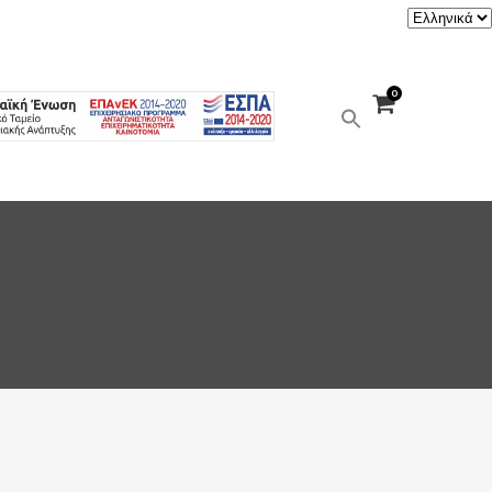
Επιλέξτε
μια
γλώσσα
0