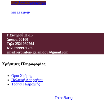
Διαβάστε περισσότερα
MH-LZ-02102P
Ιεροραφείο – Γαλανίδου Π.
Γ.Σταυρού 11-15
Δράμα-66100
Τηλ: 2521039764
Κιν: 6999971259
email:ierorafeio.galanidou@gmail.com
Χρήσιμες Πληροφορίες
Οροι Χρήσης
Πολιτική Απορρήτου
Τρόποι Πληρωμής
Powered by
ThinkBang