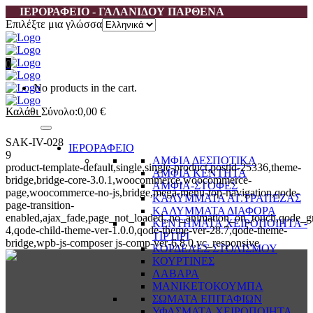
ΙΕΡΟΡΑΦΕΙΟ - ΓΑΛΑΝΙΔΟΥ ΠΑΡΘΕΝΑ
Επιλέξτε μια γλώσσα
0
No products in the cart.
Καλάθι
Σύνολο:
0,00
€
SAK-IV-028
ΙΕΡΟΡΑΦΕΙΟ
9
ΑΜΦΙΑ ΔΕΣΠΟΤΙΚΑ
product-template-default,single,single-product,postid-25336,theme-
ΑΜΦΙΑ ΚΕΝΤΗΤΑ
bridge,bridge-core-3.0.1,woocommerce,woocommerce-
ΑΜΦΙΑ-ΣΤΟΦΕΣ
page,woocommerce-no-js,bridge,mega-menu-top-navigation,qode-
ΚΑΛΥΜΜΑΤΑ ΑΓ.ΤΡΑΠΕΖΑΣ
page-transition-
ΚΑΛΥΜΜΑΤΑ ΔΙΑΦΟΡΑ
enabled,ajax_fade,page_not_loaded,,no_animation_on_touch,qode_g
ΚΕΝΤΗΜΑΤΑ ΧΕΙΡΟΠΟΙΗΤΑ -
4,qode-child-theme-ver-1.0.0,qode-theme-ver-28.7,qode-theme-
ΤΙΡΤΙΡΙ
bridge,wpb-js-composer js-comp-ver-6.8.0,vc_responsive
ΚΟΡΔΕΛΕΣ ΣΤΟΛΙΣΜΟΥ
ΚΟΥΡΤΙΝΕΣ
ΛΑΒΑΡΑ
ΜΑΝΙΚΕΤΟΚΟΥΜΠΑ
ΣΩΜΑΤΑ ΕΠΙΤΑΦΙΩΝ
ΥΦΑΣΜΑΤΑ ΧΕΙΡΟΠΟΙΗΤΑ