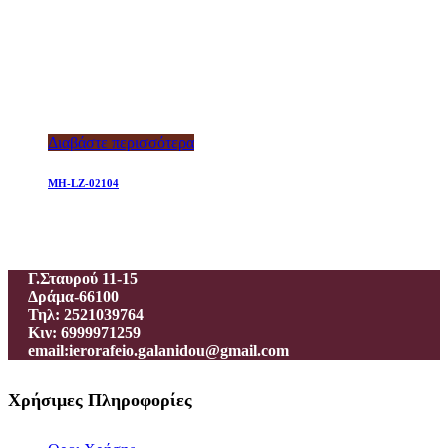
Διαβάστε περισσότερα
MH-LZ-02104
Ιεροραφείο – Γαλανίδου Π.
Γ.Σταυρού 11-15
Δράμα-66100
Τηλ: 2521039764
Κιν: 6999971259
email:ierorafeio.galanidou@gmail.com
Χρήσιμες Πληροφορίες