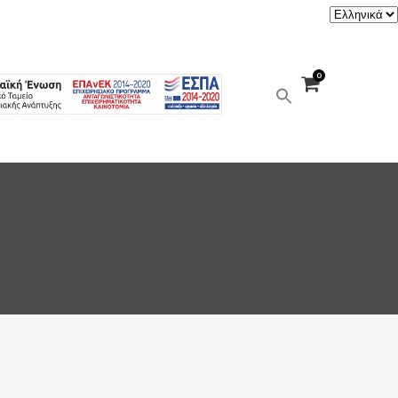
Επιλέξτε
μια
γλώσσα
0