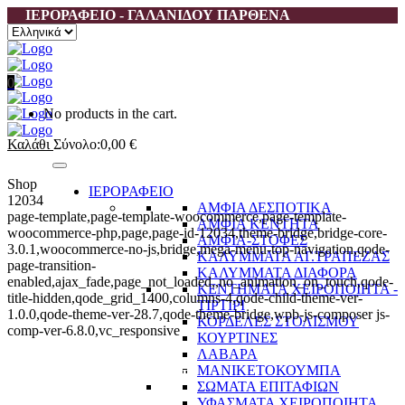
ΙΕΡΟΡΑΦΕΙΟ - ΓΑΛΑΝΙΔΟΥ ΠΑΡΘΕΝΑ
Επιλέξτε
μια
γλώσσα
0
No products in the cart.
Καλάθι
Σύνολο:
0,00
€
Shop
ΙΕΡΟΡΑΦΕΙΟ
12034
ΑΜΦΙΑ ΔΕΣΠΟΤΙΚΑ
page-template,page-template-woocommerce,page-template-
ΑΜΦΙΑ ΚΕΝΤΗΤΑ
woocommerce-php,page,page-id-12034,theme-bridge,bridge-core-
ΑΜΦΙΑ-ΣΤΟΦΕΣ
3.0.1,woocommerce-no-js,bridge,mega-menu-top-navigation,qode-
ΚΑΛΥΜΜΑΤΑ ΑΓ.ΤΡΑΠΕΖΑΣ
page-transition-
ΚΑΛΥΜΜΑΤΑ ΔΙΑΦΟΡΑ
enabled,ajax_fade,page_not_loaded,,no_animation_on_touch,qode-
ΚΕΝΤΗΜΑΤΑ ΧΕΙΡΟΠΟΙΗΤΑ -
title-hidden,qode_grid_1400,columns-4,qode-child-theme-ver-
ΤΙΡΤΙΡΙ
1.0.0,qode-theme-ver-28.7,qode-theme-bridge,wpb-js-composer js-
ΚΟΡΔΕΛΕΣ ΣΤΟΛΙΣΜΟΥ
comp-ver-6.8.0,vc_responsive
ΚΟΥΡΤΙΝΕΣ
ΛΑΒΑΡΑ
ΜΑΝΙΚΕΤΟΚΟΥΜΠΑ
Ιεροραφείο – Γαλανίδου Π.
ΣΩΜΑΤΑ ΕΠΙΤΑΦΙΩΝ
ΥΦΑΣΜΑΤΑ ΧΕΙΡΟΠΟΙΗΤΑ