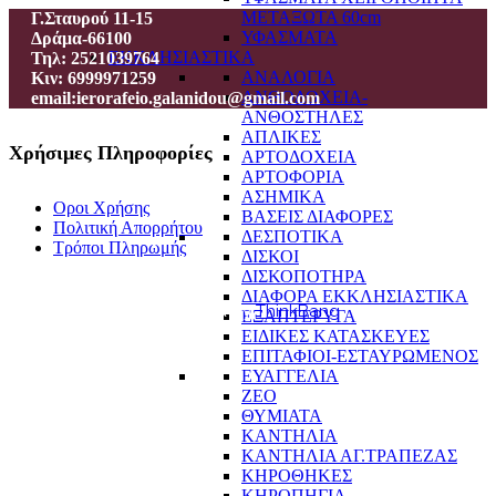
ΜΕΤΑΞΩΤΑ 60cm
Γ.Σταυρού 11-15
ΥΦΑΣΜΑΤΑ
Δράμα-66100
ΕΚΚΛΗΣΙΑΣΤΙΚΑ
Τηλ: 2521039764
ΑΝΑΛΟΓΙΑ
Κιν: 6999971259
ΑΝΘΟΔΟΧΕΙΑ-
email:ierorafeio.galanidou@gmail.com
ΑΝΘΟΣΤΗΛΕΣ
ΑΠΛΙΚΕΣ
Χρήσιμες Πληροφορίες
ΑΡΤΟΔΟΧΕΙΑ
ΑΡΤΟΦΟΡΙΑ
ΑΣΗΜΙΚΑ
Οροι Χρήσης
ΒΑΣΕΙΣ ΔΙΑΦΟΡΕΣ
Πολιτική Απορρήτου
ΔΕΣΠΟΤΙΚΑ
Τρόποι Πληρωμής
ΔΙΣΚΟΙ
ΔΙΣΚΟΠΟΤΗΡΑ
ΔΙΑΦΟΡΑ ΕΚΚΛΗΣΙΑΣΤΙΚΑ
Powered by
ThinkBang
ΕΞΑΠΤΕΡΥΓΑ
ΕΙΔΙΚΕΣ ΚΑΤΑΣΚΕΥΕΣ
ΕΠΙΤΑΦΙΟΙ-ΕΣΤΑΥΡΩΜΕΝΟΣ
ΕΥΑΓΓΕΛΙΑ
ΖΕΟ
ΘΥΜΙΑΤΑ
ΚΑΝΤΗΛΙΑ
ΚΑΝΤΗΛΙΑ ΑΓ.ΤΡΑΠΕΖΑΣ
ΚΗΡΟΘΗΚΕΣ
ΚΗΡΟΠΗΓΙΑ