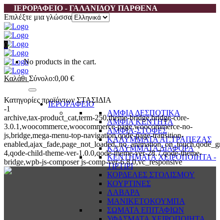
ΙΕΡΟΡΑΦΕΙΟ - ΓΑΛΑΝΙΔΟΥ ΠΑΡΘΕΝΑ
Επιλέξτε μια γλώσσα
0
No products in the cart.
Καλάθι
Σύνολο:
0,00
€
Κατηγορίες προϊόντων ΣΤΑΣΙΔΙΑ
ΙΕΡΟΡΑΦΕΙΟ
-1
ΑΜΦΙΑ ΔΕΣΠΟΤΙΚΑ
archive,tax-product_cat,term-250,theme-bridge,bridge-core-
ΑΜΦΙΑ ΚΕΝΤΗΤΑ
3.0.1,woocommerce,woocommerce-page,woocommerce-no-
ΑΜΦΙΑ-ΣΤΟΦΕΣ
js,bridge,mega-menu-top-navigation,qode-page-transition-
ΚΑΛΥΜΜΑΤΑ ΑΓ.ΤΡΑΠΕΖΑΣ
enabled,ajax_fade,page_not_loaded,,no_animation_on_touch,qode_g
ΚΑΛΥΜΜΑΤΑ ΔΙΑΦΟΡΑ
4,qode-child-theme-ver-1.0.0,qode-theme-ver-28.7,qode-theme-
ΚΕΝΤΗΜΑΤΑ ΧΕΙΡΟΠΟΙΗΤΑ -
bridge,wpb-js-composer js-comp-ver-6.8.0,vc_responsive
ΤΙΡΤΙΡΙ
ΚΟΡΔΕΛΕΣ ΣΤΟΛΙΣΜΟΥ
ΚΟΥΡΤΙΝΕΣ
ΛΑΒΑΡΑ
ΜΑΝΙΚΕΤΟΚΟΥΜΠΑ
ΣΩΜΑΤΑ ΕΠΙΤΑΦΙΩΝ
ΥΦΑΣΜΑΤΑ ΧΕΙΡΟΠΟΙΗΤΑ