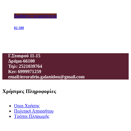
Διαβάστε περισσότερα
82-580
Ιεροραφείο – Γαλανίδου Π.
Γ.Σταυρού 11-15
Δράμα-66100
Τηλ: 2521039764
Κιν: 6999971259
email:ierorafeio.galanidou@gmail.com
Χρήσιμες Πληροφορίες
Οροι Χρήσης
Πολιτική Απορρήτου
Τρόποι Πληρωμής