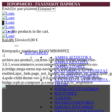
ΙΕΡΟΡΑΦΕΙΟ - ΓΑΛΑΝΙΔΟΥ ΠΑΡΘΕΝΑ
Επιλέξτε μια γλώσσα
0
No products in the cart.
Καλάθι
Σύνολο:
0,00
€
Κατηγορίες προϊόντων ΚΟΛΥΜΒΗΘΡΕΣ
ΙΕΡΟΡΑΦΕΙΟ
-1
ΑΜΦΙΑ ΔΕΣΠΟΤΙΚΑ
archive,tax-product_cat,term-348,theme-bridge,bridge-core-
ΑΜΦΙΑ ΚΕΝΤΗΤΑ
3.0.1,woocommerce,woocommerce-page,woocommerce-no-
ΑΜΦΙΑ-ΣΤΟΦΕΣ
js,bridge,mega-menu-top-navigation,qode-page-transition-
ΚΑΛΥΜΜΑΤΑ ΑΓ.ΤΡΑΠΕΖΑΣ
enabled,ajax_fade,page_not_loaded,,no_animation_on_touch,qode_g
ΚΑΛΥΜΜΑΤΑ ΔΙΑΦΟΡΑ
4,qode-child-theme-ver-1.0.0,qode-theme-ver-28.7,qode-theme-
ΚΕΝΤΗΜΑΤΑ ΧΕΙΡΟΠΟΙΗΤΑ -
bridge,wpb-js-composer js-comp-ver-6.8.0,vc_responsive
ΤΙΡΤΙΡΙ
ΚΟΡΔΕΛΕΣ ΣΤΟΛΙΣΜΟΥ
ΚΟΥΡΤΙΝΕΣ
ΛΑΒΑΡΑ
ΜΑΝΙΚΕΤΟΚΟΥΜΠΑ
ΣΩΜΑΤΑ ΕΠΙΤΑΦΙΩΝ
ΥΦΑΣΜΑΤΑ ΧΕΙΡΟΠΟΙΗΤΑ