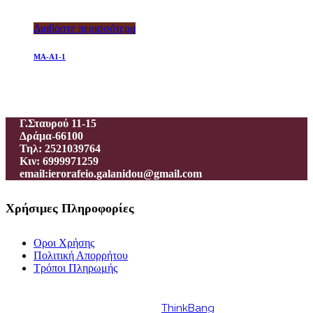
Διαβάστε περισσότερα
MA-A1-1
Ιεροραφείο – Γαλανίδου Π.
Γ.Σταυρού 11-15
Δράμα-66100
Τηλ: 2521039764
Κιν: 6999971259
email:ierorafeio.galanidou@gmail.com
Χρήσιμες Πληροφορίες
Οροι Χρήσης
Πολιτική Απορρήτου
Τρόποι Πληρωμής
Powered by
ThinkBang