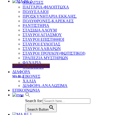
ΝΤΟΛΤΣΕΣ
ΠΑΓΓΑΡΙΑ-ΦΙΛΟΠΤΩΧΑ
ΠΟΛΥΕΛΑΙΟΙ
ΠΡΟΣΚΥΝΗΤΑΡΙΑ ΕΚΚΛΗΣ.
ΠΟΛΥΘΡΟΝΕΣ-ΚΑΡΕΚΛΕΣ
ΡΑΝΤΙΣΤΗΡΙΑ
ΣΤΑΣΙΔΙΑ ΑΛΟΥΜ
ΣΤΑΥΡΟΙ ΑΓΙΑΣΜΟΥ
ΣΤΑΥΡΟΙ ΕΠΙΣΤΗΘΙΟΙ
ΣΤΑΥΡΟΙ ΕΥΛΟΓΙΑΣ
ΣΤΑΥΡΟΙ ΛΑΒΑΡΩΝ
ΣΤΑΥΡΟΙ ΤΡΟΥΛΟΥ(ΦΩΤΙΣΤΙΚΟΙ)
ΤΡΑΠΕΖΙΑ ΜΥΣΤΗΡΙΩΝ
ΦΑΝΑΡΙΑ
Διαβάστε περισσότερα
ΨΑΛΤΗΡΙΑ
ΔΙΑΦΟΡΑ
ΕΙΚΟΝΕΣ
MA-B1-2
ΧΑΛΙΑ
ΔΙΑΦΟΡΑ-ΑΝΑΛΩΣΙΜΑ
ΕΠΙΚΟΙΝΩΝΙΑ
Search for:
Search Button