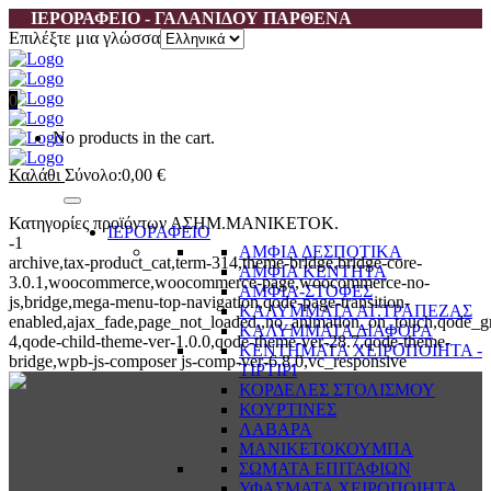
ΙΕΡΟΡΑΦΕΙΟ - ΓΑΛΑΝΙΔΟΥ ΠΑΡΘΕΝΑ
Επιλέξτε μια γλώσσα
0
No products in the cart.
Καλάθι
Σύνολο:
0,00
€
Κατηγορίες προϊόντων ΑΣΗΜ.ΜΑΝΙΚΕΤΟΚ.
ΙΕΡΟΡΑΦΕΙΟ
-1
ΑΜΦΙΑ ΔΕΣΠΟΤΙΚΑ
archive,tax-product_cat,term-314,theme-bridge,bridge-core-
ΑΜΦΙΑ ΚΕΝΤΗΤΑ
3.0.1,woocommerce,woocommerce-page,woocommerce-no-
ΑΜΦΙΑ-ΣΤΟΦΕΣ
js,bridge,mega-menu-top-navigation,qode-page-transition-
ΚΑΛΥΜΜΑΤΑ ΑΓ.ΤΡΑΠΕΖΑΣ
enabled,ajax_fade,page_not_loaded,,no_animation_on_touch,qode_g
ΚΑΛΥΜΜΑΤΑ ΔΙΑΦΟΡΑ
4,qode-child-theme-ver-1.0.0,qode-theme-ver-28.7,qode-theme-
ΚΕΝΤΗΜΑΤΑ ΧΕΙΡΟΠΟΙΗΤΑ -
bridge,wpb-js-composer js-comp-ver-6.8.0,vc_responsive
ΤΙΡΤΙΡΙ
ΚΟΡΔΕΛΕΣ ΣΤΟΛΙΣΜΟΥ
ΚΟΥΡΤΙΝΕΣ
ΛΑΒΑΡΑ
ΜΑΝΙΚΕΤΟΚΟΥΜΠΑ
ΣΩΜΑΤΑ ΕΠΙΤΑΦΙΩΝ
ΥΦΑΣΜΑΤΑ ΧΕΙΡΟΠΟΙΗΤΑ