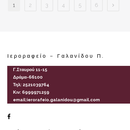
1
2
3
4
5
6
Ιεροραφείο – Γαλανίδου Π.
Γ.Σταυρού 11-15
Δράμα-66100
Τηλ: 2521039764
Κιν: 6999971259
email:ierorafeio.galanidou@gmail.com