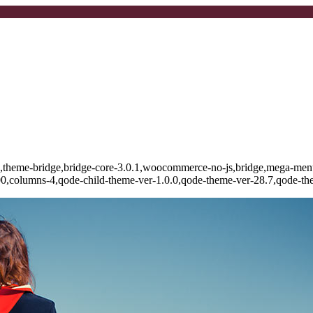
-60,theme-bridge,bridge-core-3.0.1,woocommerce-no-js,bridge,mega-menu
00,columns-4,qode-child-theme-ver-1.0.0,qode-theme-ver-28.7,qode-th
ΙΡΤΙΡΙ
ΤΑΞΩΤΑ 60cm