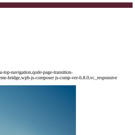
-top-navigation,qode-page-transition-
eme-bridge,wpb-js-composer js-comp-ver-6.8.0,vc_responsive