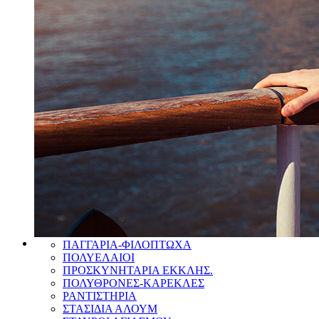
ΔΙΣΚΟΙ
ΔΙΣΚΟΠΟΤΗΡΑ
ΕΞΑΠΤΕΡΥΓΑ
ΕΙΔΙΚΕΣ ΚΑΤΑΣΚΕΥΕΣ
ΕΠΙΤΑΦΙΟΙ-ΕΣΤΑΥΡΩΜΕΝΟΣ
ΕΥΑΓΓΕΛΙΑ
ΖΕΟ
ΘΥΜΙΑΤΑ
ΚΑΝΤΗΛΙΑ
ΚΑΝΤΗΛΙΑ ΑΓ.ΤΡΑΠΕΖΑΣ
ΚΗΡΟΘΗΚΕΣ
ΚΗΡΟΠΗΓΙΑ
ΚΟΛΥΜΒΗΘΡΕΣ
ΚΟΛΥΜΒΗΘΡΕΣ ΒΑΠΤΙΣΗΣ
ΚΟΥΤΙΑ(ΠΡΟΗΓΙΑΣΜΕΝΗΣ-ΕΓΚΑΙΝΙΩΝ ΚΛΠ)
ΛΕΙΨΑΝΟΘΗΚΕΣ
ΜΑΝΟΥΑΛΙΑ
ΜΥΡΟΔΟΧΕΙΑ
ΝΤΟΛΤΣΕΣ
ΠΑΓΓΑΡΙΑ-ΦΙΛΟΠΤΩΧΑ
ΠΟΛΥΕΛΑΙΟΙ
ΠΡΟΣΚΥΝΗΤΑΡΙΑ ΕΚΚΛΗΣ.
ΠΟΛΥΘΡΟΝΕΣ-ΚΑΡΕΚΛΕΣ
ΡΑΝΤΙΣΤΗΡΙΑ
ΣΤΑΣΙΔΙΑ ΑΛΟΥΜ