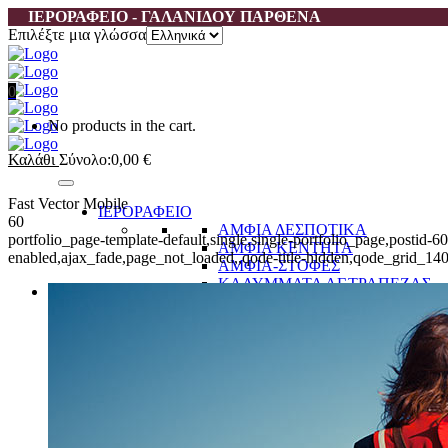
ΙΕΡΟΡΑΦΕΙΟ - ΓΑΛΑΝΙΔΟΥ ΠΑΡΘΕΝΑ
Επιλέξτε μια γλώσσα
0
No products in the cart.
Καλάθι
Σύνολο:
0,00
€
Fast Vector Mobile
ΙΕΡΟΡΑΦΕΙΟ
60
ΑΜΦΙΑ ΔΕΣΠΟΤΙΚΑ
portfolio_page-template-default,single,single-portfolio_page,postid
ΑΜΦΙΑ ΚΕΝΤΗΤΑ
enabled,ajax_fade,page_not_loaded,,qode-title-hidden,qode_grid_14
ΑΜΦΙΑ-ΣΤΟΦΕΣ
ΚΑΛΥΜΜΑΤΑ ΑΓ.ΤΡΑΠΕΖΑΣ
ΚΑΛΥΜΜΑΤΑ ΔΙΑΦΟΡΑ
ΚΕΝΤΗΜΑΤΑ ΧΕΙΡΟΠΟΙΗΤΑ - Τ
ΚΟΡΔΕΛΕΣ ΣΤΟΛΙΣΜΟΥ
ΚΟΥΡΤΙΝΕΣ
ΛΑΒΑΡΑ
ΜΑΝΙΚΕΤΟΚΟΥΜΠΑ
ΣΩΜΑΤΑ ΕΠΙΤΑΦΙΩΝ
ΥΦΑΣΜΑΤΑ ΧΕΙΡΟΠΟΙΗΤΑ ΜΕ
ΥΦΑΣΜΑΤΑ